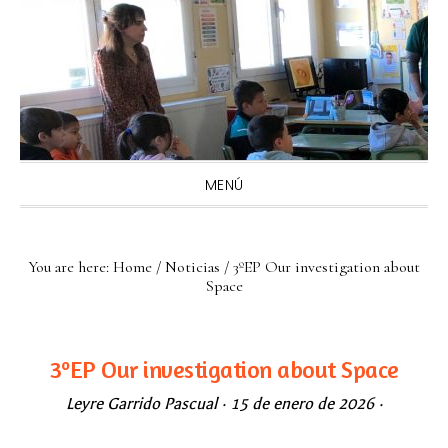
Skip
Skip
Skip
Skip
to
to
to
to
primary
main
primary
footer
navigation
content
sidebar
MENÚ
You are here:
Home
/
Noticias
/
3ºEP Our investigation about
Space
3ºEP Our investigation about Space
Leyre Garrido Pascual
·
15 de enero de 2026
·