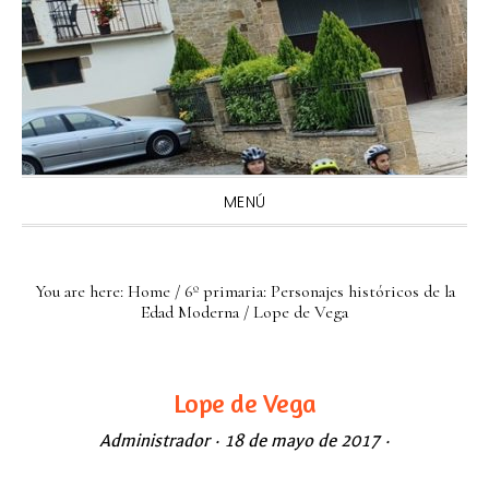
Skip
Skip
Skip
Skip
to
to
to
to
primary
main
primary
footer
navigation
content
sidebar
MENÚ
You are here:
Home
/
6º primaria: Personajes históricos de la
Edad Moderna
/
Lope de Vega
Lope de Vega
Administrador
·
18 de mayo de 2017
·